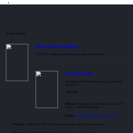
ÚLTIMAS NOTÍCIAS
Programa Formação
O IFCTS - Instituto de Formação para o Comércio,
...
Cerimónia de
O Instituto de Formação para o Comércio,
Turismo e
...
CONTACTOS
Morada:
Travessa José António Cruz, n.º 5,
Sala 1 - 4715-343 Braga
Email:
geral@institutodeformacao.com
Telefone:
+351 253 265 403 (chamada para a rede fixa nacional)
Telemóvel:
+351 922 283 636 (chamada para a rede móvel)