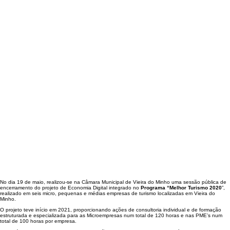
No dia 19 de maio, realizou-se na Câmara Municipal de Vieira do Minho uma sessão pública de
encerramento do projeto de Economia Digital integrado no
Programa “Melhor Turismo 2020
”,
realizado em seis micro, pequenas e médias empresas de turismo localizadas em Vieira do
Minho.
O projeto teve início em 2021, proporcionando ações de consultoria individual e de formação
estruturada e especializada para as Microempresas num total de 120 horas e nas PME’s num
total de 100 horas por empresa.